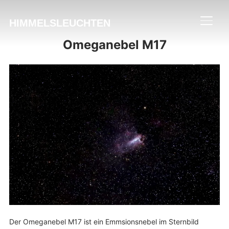
HIMMELSLEUCHTEN
SEIT
Omeganebel M17
Der Omeganebel M17 ist ein Emmsionsnebel im Sternbild