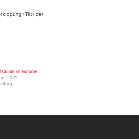
rkippung (Tilt) der
tsäulen im Eisnebel
ber 2021
eitrag