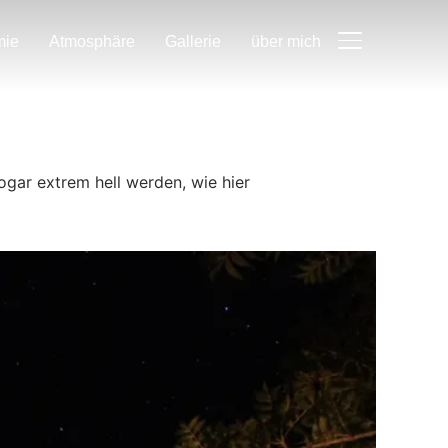
mie
Atmosphäre
Gallerie
über mich
SEITENLEIST
gar extrem hell werden, wie hier