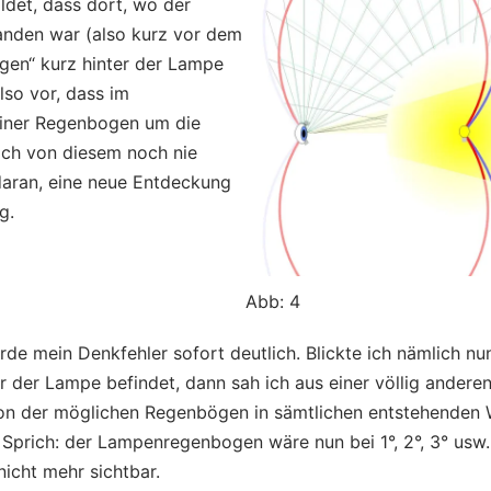
ildet, dass dort, wo der
nden war (also kurz vor dem
gen“ kurz hinter der Lampe
lso vor, dass im
leiner Regenbogen um die
 ich von diesem noch nie
 daran, eine neue Entdeckung
g.
Abb: 4
de mein Denkfehler sofort deutlich. Blickte ich nämlich nun
er der Lampe befindet, dann sah ich aus einer völlig andere
ion der möglichen Regenbögen in sämtlichen entstehenden W
 Sprich: der Lampenregenbogen wäre nun bei 1°, 2°, 3° usw
nicht mehr sichtbar.