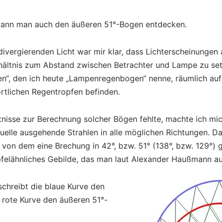
kann man auch den äußeren 51°-Bogen entdecken.
vergierenden Licht war mir klar, dass Lichterscheinungen a
ältnis zum Abstand zwischen Betrachter und Lampe zu setz
n“, den ich heute „Lampenregenbogen“ nenne, räumlich aufg
rtlichen Regentropfen befinden.
nisse zur Berechnung solcher Bögen fehlte, machte ich mic
quelle ausgehende Strahlen in alle möglichen Richtungen. D
 von dem eine Brechung in 42°, bzw. 51° (138°, bzw. 129°)
pfelähnliches Gebilde, das man laut Alexander Haußmann au
chreibt die blaue Kurve den
rote Kurve den äußeren 51°-