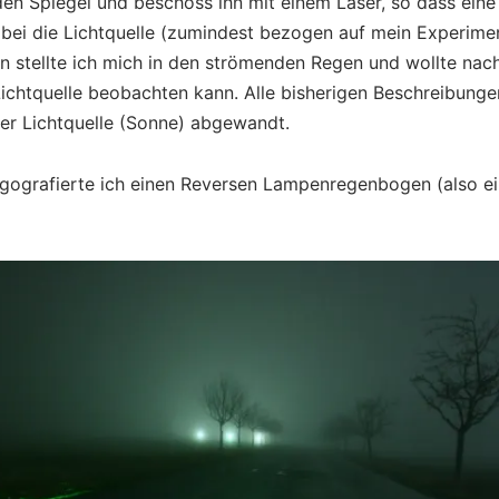
nden Spiegel und beschoss ihn mit einem Laser, so dass eine
abei die Lichtquelle (zumindest bezogen auf mein Experimen
ion stellte ich mich in den strömenden Regen und wollte na
ichtquelle beobachten kann. Alle bisherigen Beschreibun
der Lichtquelle (Sonne) abgewandt.
gografierte ich einen Reversen Lampenregenbogen (also e