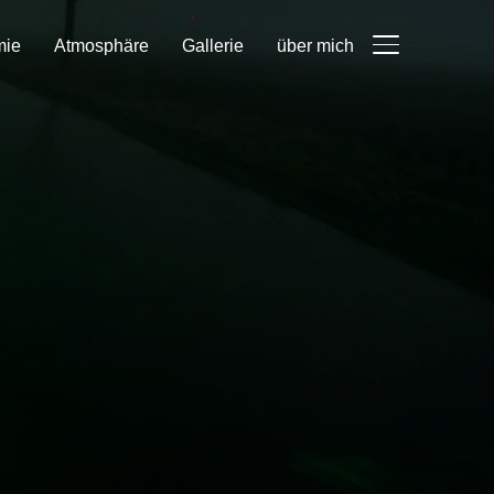
mie
Atmosphäre
Gallerie
über mich
SEITENLEIST