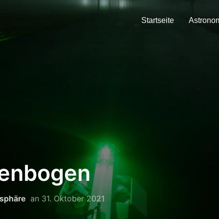
Startseite
Astrono
enbogen
sphäre
an
31. Oktober 2021