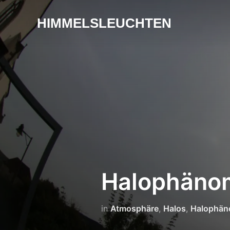
HIMMELSLEUCHTEN
Halophäno
in
Atmosphäre
,
Halos
,
Halophä