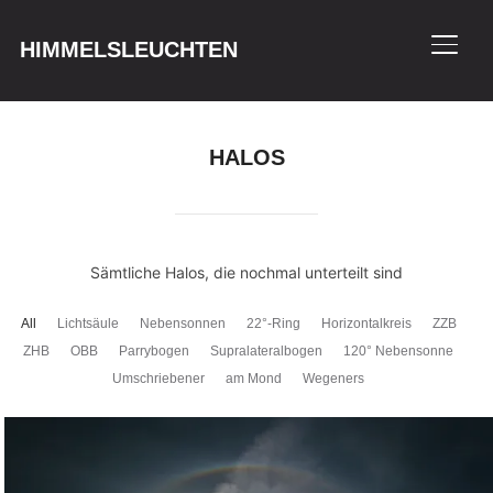
HIMMELSLEUCHTEN
SEIT
HALOS
Sämtliche Halos, die nochmal unterteilt sind
All
Lichtsäule
Nebensonnen
22°-Ring
Horizontalkreis
ZZB
ZHB
OBB
Parrybogen
Supralateralbogen
120° Nebensonne
Umschriebener
am Mond
Wegeners